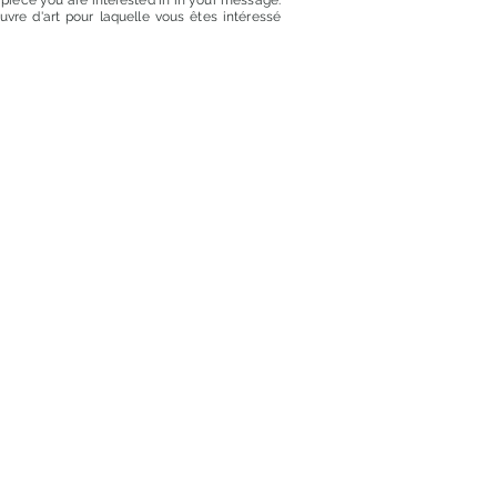
t piece you are interested in in your message.
euvre d'art pour laquelle vous êtes intéressé