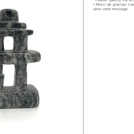
* Please, specify the ar
| Merci de préciser l'o
dans votre message.