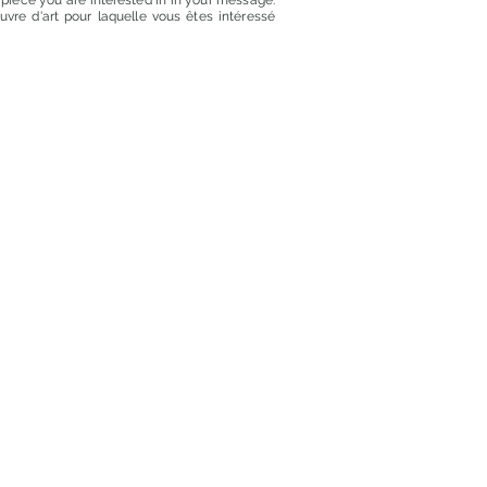
t piece you are interested in in your message.
euvre d'art pour laquelle vous êtes intéressé