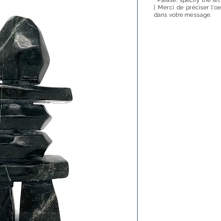
* Please, specify the ar
| Merci de préciser l'o
dans votre message.