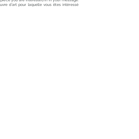
t piece you are interested in in your message.
euvre d'art pour laquelle vous êtes intéressé