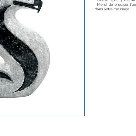
* Please, specify the ar
| Merci de préciser l'o
dans votre message.