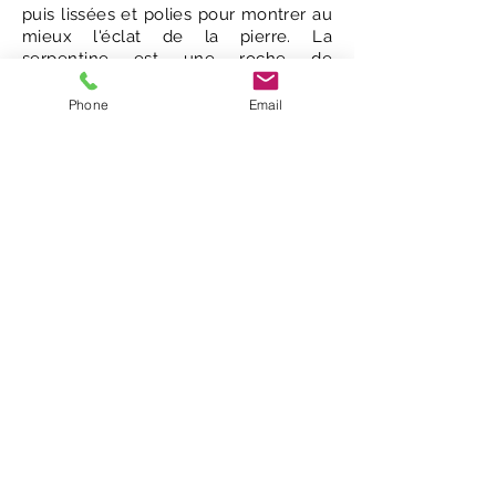
puis lissées et polies pour montrer au
mieux l'éclat de la pierre. La
serpentine est une roche de
composition similaire à celle de Jade
et se trouve sur l'île de Baffin. C'est
Phone
Email
une pierre très dure qui demande
plus de virtuosité artistique à sculpter
que la pierre ollaire plus douce.
Le travail d'Ottokie Samuyalie
© 2020 par Galerie Le Chariot -