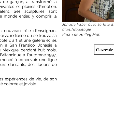
s de garçon, a transformé la
ivantes et pleines d'émotion.
lent. Ses sculptures sont
e monde entier, y compris la
Jonasie Faber avec sa fille 
d'anthropologie.
n nouveau rôle d'enseignant
Photo de Hailey
Mah
serve indienne où se trouve sa
cole d'art et une galerie et les
on à San Fransico. Jonasie a
Œuvres de 
u Mexique pendant huit mois,
Britannique à l'automne 1997,
commencé à concevoir une ligne
urs dansants, des flocons de
hes expériences de vie, de son
té colorée et joviale.