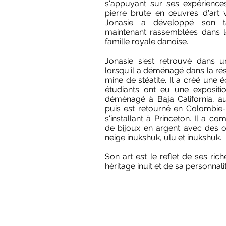
s'appuyant sur ses expérience
pierre brute en œuvres d'art v
Jonasie a développé son ta
maintenant rassemblées dans l
famille royale danoise.
Jonasie s'est retrouvé dans u
lorsqu'il a déménagé dans la ré
mine de stéatite. Il a créé une é
étudiants ont eu une expositi
déménagé à Baja California, a
puis est retourné en Colombie-
s'installant à Princeton. Il a 
de bijoux en argent avec des o
neige inukshuk, ulu et inukshuk.
Son art est le reflet de ses ric
héritage inuit et de sa personnali