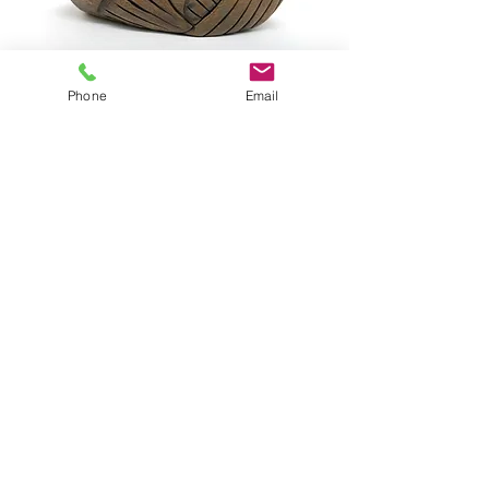
Phone
Email
ISAACS, Dale DI353
VENDU
ISAACS, Mother & Child
© 2020 par Galerie Le Chariot -