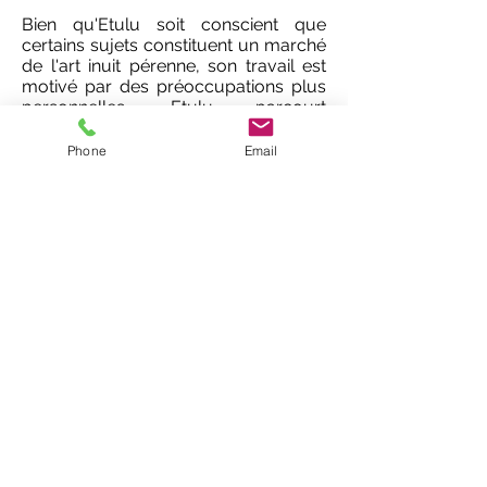
Bien qu'Etulu soit conscient que
certains sujets constituent un marché
de l'art inuit pérenne, son travail est
motivé par des préoccupations plus
personnelles. Etulu parcourt
maintenant l'Arctique en tant que
chanteuse de musique folklorique
Phone
Email
traditionnelle inuit. L'exploration
artistique d'Etulu de la danse et du
chant du tambour naît naturellement
de la fierté familiale et de l'influence
d'innombrables histoires qu'il a
entendues aux côtés d'Etidloie.
Le record d'exposition d'Etulu date de
1976. Il a exposé au Canada, en
Allemagne et aux États-Unis. Le
Musée des beaux-arts de l'Ontario, la
Vancouver Art Gallery et la Winnipeg
Art Gallery ont tous des œuvres
d'Etulu dans leurs collections
permanentes.