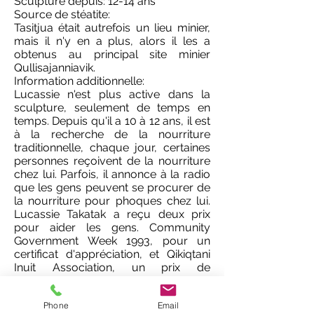
Sculpture depuis: 12-14 ans
Source de stéatite:
Tasitjua était autrefois un lieu minier,
mais il n'y en a plus, alors il les a
obtenus au principal site minier
Qullisajanniavik.
Information additionnelle:
Lucassie n'est plus active dans la
sculpture, seulement de temps en
temps. Depuis qu'il a 10 à 12 ans, il est
à la recherche de la nourriture
traditionnelle, chaque jour, certaines
personnes reçoivent de la nourriture
chez lui. Parfois, il annonce à la radio
que les gens peuvent se procurer de
la nourriture pour phoques chez lui.
Lucassie Takatak a reçu deux prix
pour aider les gens. Community
Government Week 1993, pour un
certificat d'appréciation, et Qikiqtani
Inuit Association, un prix de
reconnaissance pour son
dévouement passé, son travail
Phone
Email
acharné et son excellent service aux