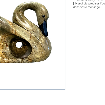
* Please, specify the ar
| Merci de préciser l'o
dans votre message.