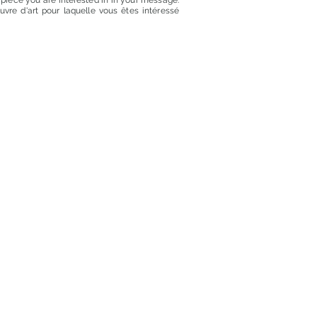
t piece you are interested in in your message.
euvre d'art pour laquelle vous êtes intéressé