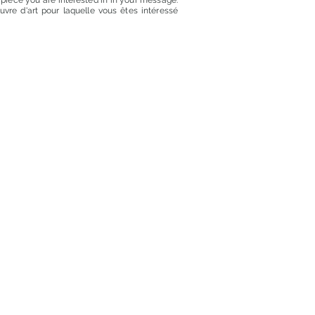
t piece you are interested in in your message.
euvre d'art pour laquelle vous êtes intéressé