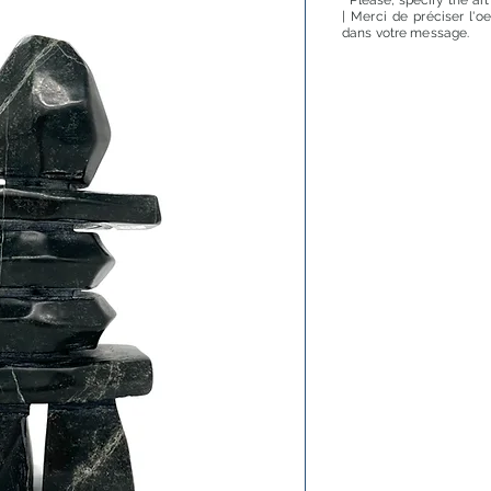
* Please, specify the ar
| Merci de préciser l'o
dans votre message.