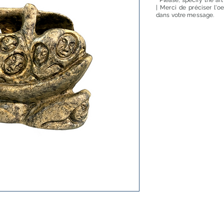
* Please, specify the ar
| Merci de préciser l'o
dans votre message.