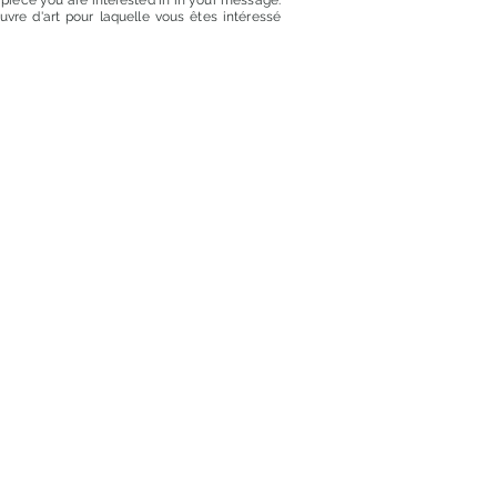
t piece you are interested in in your message.
euvre d'art pour laquelle vous êtes intéressé